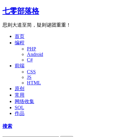
七零部落格
思则大道至简，疑则谜团重重！
首页
编程
PHP
Android
C#
前端
CSS
JS
HTML
原创
常用
网络收集
SQL
作品
搜索