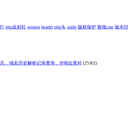
换行
php反斜杠
session
header
php头
xutils
版权保护
旗领cms
做水
汇总，域名历史解析记录查询，IP地址查对
(25302)