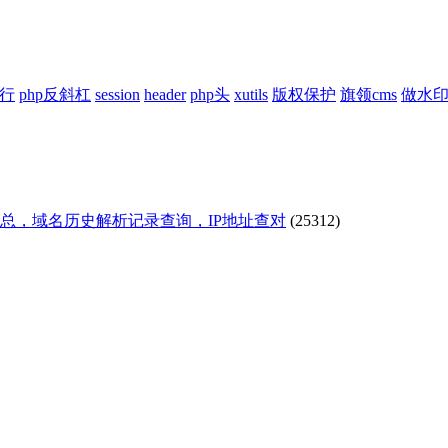
换行
php反斜杠
session
header
php头
xutils
版权保护
旗领cms
做水
汇总，域名历史解析记录查询，IP地址查对
(25312)