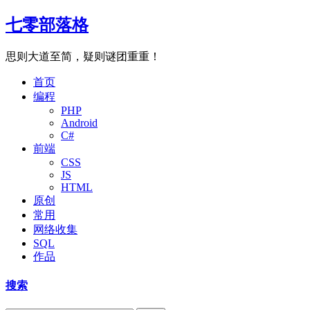
七零部落格
思则大道至简，疑则谜团重重！
首页
编程
PHP
Android
C#
前端
CSS
JS
HTML
原创
常用
网络收集
SQL
作品
搜索