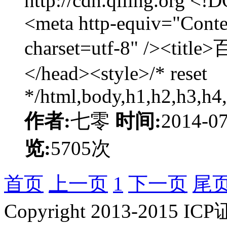
http://cdn.qiling.org 
<meta http-equiv="Conte
charset=utf-8" /><t
</head><style>/* reset
*/html,body,h1,h2,h3,h4,h
作者:
七零
时间:
2014-0
览:
5705次
首页
上一页
1
下一页
尾
Copyright 2013-2015 IC