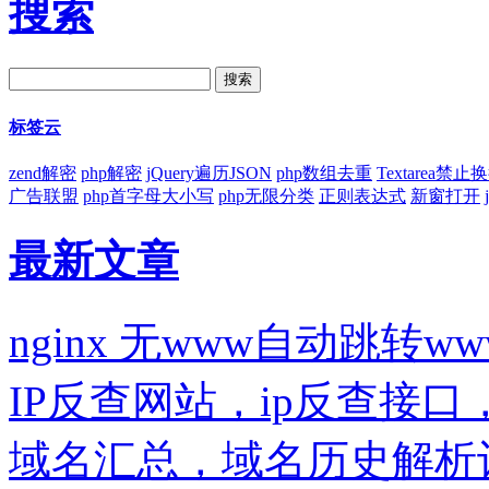
搜索
标签云
zend解密
php解密
jQuery遍历JSON
php数组去重
Textarea禁止
广告联盟
php首字母大小写
php无限分类
正则表达式
新窗打开
最新文章
nginx 无www自动跳转ww
IP反查网站，ip反查接
域名汇总，域名历史解析