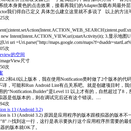
nsparent"目的是取消系统本身黄色的点击效果，接着再我们的Adapter加载布局最外
dsitemtext" 当然selector我们得自己定义 具体怎么建立这里就不多
625次
tent.setAction(Intent.ACTION_WEB_SEARCH);intent.putExtra(Sea
 new Intent(Intent.ACTION_VIEW,uri);startActivity(it); 3.显示地图Uri u
规划Uri uri =Uri.parse("http://maps.google.com/maps?f=dsaddr=start
905次
view的空间
mageView尺寸
350次
方案
oid2.2和4.0以上版本，我在使用Notification类时做了
和Run Android Lint有点关系吧。就是创建项目时，我们设置
ication.Builder”是Level 11 以上才有的，自然超过了8，
调试用的模拟器是低版本的，则在调试完后还有这个错误。…
494次
on is 13 (Android 3.2)
. Device API version is 13 (Android 3.2) 原因是应用程
oid:minSdkVersion="8" />找到这一行，这行是表示要执行这个应
改为要运行模拟器的版本就OK了。