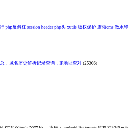
换行
php反斜杠
session
header
php头
xutils
版权保护
旗领cms
做水
汇总，域名历史解析记录查询，IP地址查对
(25306)
 SDK 的tools/的路径。 执行： android list targets 