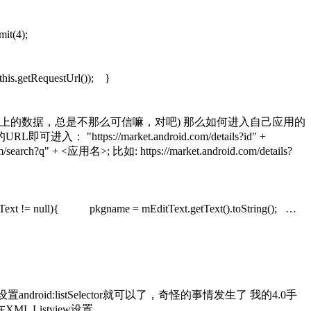
(4);
his.getRequestUrl()); }
服务器上的数据，总是不那么可信嘛，对吧) 那么如何进入自己应用的
ps://market.android.com/details?id" +
arch?q" + <应用名>; 比如: https://market.android.com/details?
t != null){ pkgname = mEditText.getText().toString(); …
d:listSelector就可以了，奇怪的事情发生了 我的4.0手
Listview设置