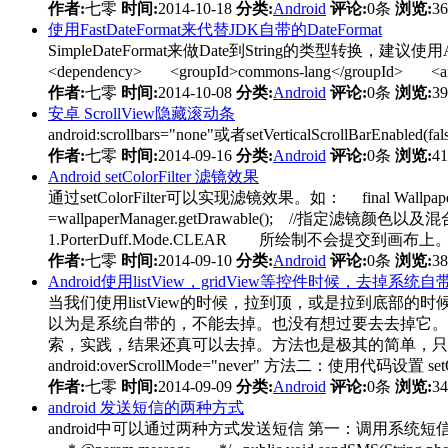
作者:
七零
时间:
2014-10-18
分类:
Android
评论:
0条
浏览:
3
使用FastDateFormat来代替JDK自带的DateFormat
SimpleDateFormat来做Date到String的类型转换，建议使用A
<dependency> <groupId>commons-lang</groupId> <artif
作者:
七零
时间:
2014-10-08
分类:
Android
评论:
0条
浏览:
3
安卓 ScrollView隐藏滚动条
android:scrollbars="none"或者setVerticalScrollBarEnabl
作者:
七零
时间:
2014-09-16
分类:
Android
评论:
0条
浏览:
4
Android setColorFilter 滤镜效果
通过setColorFilter可以实现滤镜效果。如： final WallpaperManage
=wallpaperManager.getDrawable(); //指定滤镜颜色以及混合模式
1.PorterDuff.Mode.CLEAR 所绘制不会提交到画布上。 2
作者:
七零
时间:
2014-09-10
分类:
Android
评论:
0条
浏览:
3
Android使用listView，gridView等控件时候，去掉系统
当我们使用listView的时候，拉到顶，或是拉到底
以为是系统自带的，不能去掉。也没有想过要去去掉它。
索，实践，结果还真可以去掉。方法也是极其的简单，只是以
android:overScrollMode="never" 方法二：使用代码设置 set
作者:
七零
时间:
2014-09-09
分类:
Android
评论:
0条
浏览:
3
android 发送短信的两种方式
android中可以通过两种方式发送短信 第一：调用系统短信接