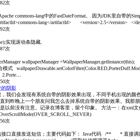
682次
pache commons-lang中的FastDateFormat。 因为JDK里自带的
actId>commons-lang</artifactId> <version>2.5</version> </d
992次
ed(false);实现滚动条隐藏.
187次
r wallpaperManager =WallpaperManager.getInstance(this);
 wallpaperDrawable.setColorFilter(Color.RED,PorterDuf
.Porte…
850次
自带的阴影
部的时候，我们会发现有系统自带的阴影效果出现，不同手机出现
直到昨晚上一个朋友问我怎么去掉系统自带的阴影效果。我那朋
前没有注意。记录在博客里，留个印象。 方法一：在xml文件里l
OverScrollMode(OVER_SCROLL_NEVER)
456次
口直接发送短信；主要代码如下： Java代码 /** * 直接调用短信