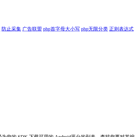
印
防止采集
广告联盟
php首字母大小写
php无限分类
正则表达式
这将打印您已经为您的 SDK 下载可用的 Android平台的列表。查找您要对其编