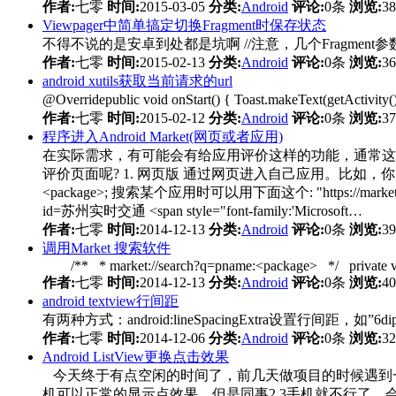
作者:
七零
时间:
2015-03-05
分类:
Android
评论:
0条
浏览:
3
Viewpager中简单搞定切换Fragment时保存状态
不得不说的是安卓到处都是坑啊 //注意，几个Fragment参数就写几个，
作者:
七零
时间:
2015-02-13
分类:
Android
评论:
0条
浏览:
3
android xutils获取当前请求的url
@Overridepublic void onStart() { Toast.makeText(getActiv
作者:
七零
时间:
2015-02-12
分类:
Android
评论:
0条
浏览:
3
程序进入Android Market(网页或者应用)
在实际需求，有可能会有给应用评价这样的功能，通常这样的功
评价页面呢? 1. 网页版 通过网页进入自己应用。比如，你的应用名叫: 苏州
<package>; 搜索某个应用时可以用下面这个: "https://market.android.c
id=苏州实时交通 <span style="font-family:'Microsoft…
作者:
七零
时间:
2014-12-13
分类:
Android
评论:
0条
浏览:
3
调用Market 搜索软件
/** * market://search?q=pname:<package> */ private 
作者:
七零
时间:
2014-12-13
分类:
Android
评论:
0条
浏览:
4
android textview行间距
有两种方式：android:lineSpacingExtra设置行间距，如”6dip”
作者:
七零
时间:
2014-12-06
分类:
Android
评论:
0条
浏览:
3
Android ListView更换点击效果
今天终于有点空闲的时间了，前几天做项目的时候遇到一个问题 当我
机可以正常的显示点效果，但是同事2.3手机就不行了，会出