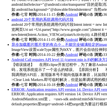
android:listSelector="@android:color/tra
如 android:background="@drawable/frien
作者:
七零
时间:
2014-11-15
分类:
Android
评论:
0条
浏览:
3
android 20个常用的系统调用代码片段
android 20个常用的系统调用代码片段Intent intent = new Intent();in
览网页Uri uri =Uri.parse("http://www.google.com");Intent it =
newIntent(Intent.Action_VIEW,uri);startActivity(it); 4.路径
作者:
七零
时间:
2014-11-05
分类:
Android
评论:
0条
浏览:
3
异步加载图片图片变的有点小，不能完全铺满给定的image
ImageView设置scaleType属性为fitXY，图片会自动拉伸到I
作者:
七零
时间:
2014-10-22
分类:
Android
评论:
0条
浏览:
3
Android Call requires API level 11 (current min is 8)的解决
【错误描述】 在用Eclipse开发过程中，为了兼容Andr
码，发现系统提示了一个这么的错误。 【原因分析】 不详，可能
我调用的API后，发现版本号不能向低版本兼容，比如我用的“Notif
>Clear Link Markers.即可临时解决，但是如果
作者:
七零
时间:
2014-10-18
分类:
Android
评论:
0条
浏览:
3
ERROR: Application requires API version 14. Device API versi
ERROR: Application requires API version 14
AndroidManifest.xml里， <uses-sdk andr
default.properties里target=android-14把target