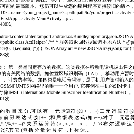
您选择可能的最高版本。您仍可以生成您的应用程序支持较旧的版
-name <your_project_name>--path path/to/your/project --activity 
FirstApp --activity MainActivity --p…
0488次
 android.content.Intent;import android.os.Bundle;import org.json.JSON
ivity;public class ActHelper{ /** * 服务器返回数据回调本地方法 * @param json 
 1).equals("[")) { JSONArray arr = new JSONArray(json); for (in
188次
类： 第一类是固定存放的数据。这类数据在移动电话机被出售之前
放的有关网络的数据。如位置区域识别码（LAI）、移动用户暂时
K）、计费费率等。 第四类是电话号码簿，是手机用户随时输入的
SM和UMTS 网络里的唯一一个用户. 它存储在手机的SIM卡里，
rnationalMobile Subscriber Identification N
501次
 数 目 来 分 ,可 以 有 一 元 运算符 (如 ++、 -),二 元 运 算 符 (如
前 缀 表 达 式 (如 ++i )和 后 缀 表 达 式 (如 i++),对 于 二元运 
,/,%,++,--)2.关 系 运 算 符 (＞,＜,＞=,＜=,==,!=)3.布 尔 逻 辑 运
?:)7.其 它 (包 括 分 量 运 算 符 · ,下 标 运…