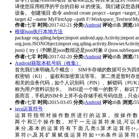
译使您应用程序的平台的目标 id 的便笺。我们建议
设备。 创建项目 命令 android create project --target <target_ID> -
target 42 --name MyFirstApp --path F:\Workspace_Test\test\My
作者:
七零
时间:
2017-02-21
分类:
Android
评论:
0条
浏览:
1
根据json执行本地方法
package org.qiling.helper;import android.app.Activity;import
org.json.JSONObject;import org.qiling.activity.BrowserAct
json) { try { //判断是json数组还是json对象 if (json.subSequence(0,
作者:
七零
时间:
2017-02-20
分类:
Android
评论:
0条
浏览:
7
Android获取本机号码（收集）
首先我们来明确几个概念： SIM卡存储的数据可分为四
权密钥（KI）、鉴权和加密算法等等。 第二类是暂时存
相关的业务代码，如个人识别码（PIN）、解锁码（PU
称为用户资料识别卡。 IMSI是一个唯一的数字， 标识了G
面而言，手机的SIM卡上并不会存储手机号码信息，只会存储IMSI（Inte
作者:
七零
时间:
2015-03-05
分类:
Android
评论:
0条
浏览:
5
java运算符号
运 算 符 指 明 对 操 作 数 所 进 行 的 运 算 。 按 操 作 数 的
两 个 和三个 操 作 数 。 对于 一 元 运 算 符 来 说 ,可 以 有 
来 分 ,基 本 的 运 算 符 有 下 面 几 类:1.算 术 运 算 符 (+,-,*
算 符 (=,及 其 扩 展 赋 值 运 算 符 如 +=)6.条 件 运 算 符 ( 