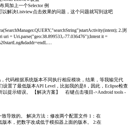
层布局加上一个Selector 例
说了 以上的方法可以解决Listview点击效果的问题，这个问题就写到这吧
rchManager.QUERY,"searchString")startActivity(intent); 2.浏
ri = Uri.parse("geo:38.899533,-77.036476");Intent it =
Lat%20startLng&daddr=endL…
2个版本的代码，代码根据系统版本不同执行相应模块，结果，等我输完代
了最低版本API Level，比如我的是8，因此，Eclipse检查
所以提示错误。 【解决方案】 右键点击项目->Android tools -
序的版本跟模拟器的版本不一致导致的。 解决方法：修改两个配置文件 1：在
用程序所需要的最低版本，把数字改成低于模拟器上面的版本。 2:在