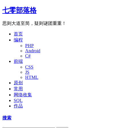
七零部落格
思则大道至简，疑则谜团重重！
首页
编程
PHP
Android
C#
前端
CSS
JS
HTML
原创
常用
网络收集
SQL
作品
搜索